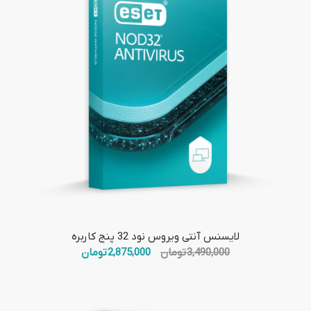
لایسنس آنتی ویروس نود 32 پنج کاربره
قیمت
قیمت
3,490,000
تومان
2,875,000
تومان
اصلی:
فعلی:
3,490,000 تومان
2,875,000 تومان.
بود.