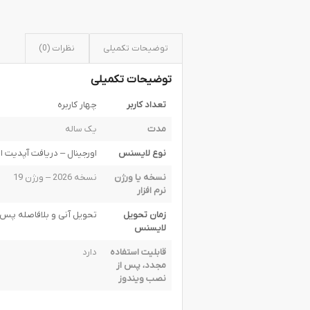
توضیحات تکمیلی
نظرات (0)
توضیحات تکمیلی
تعداد کاربر
چهار کاربره
مدت
یک ساله
نوع لایسنس
اورجینال – دریافت آپدیت از سرور
نسخه یا ورژن
نسخه 2026 – ورژن 19
نرم افزار
زمان تحویل
تحویل آنی و بلافاصله پس ا
لایسنس
قابلیت استفاده
دارد
مجدد، پس از
نصب ویندوز