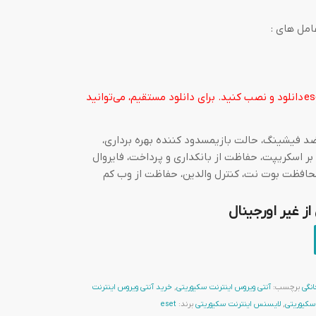
امل های :
es
دانلود و نصب کنید. برای دانلود مستقیم، می‌توانید
ضد فیشینگ، حالت بازیمسدود کننده بهره برداری،
 اسکریپت، حفاظت از بانکداری و پرداخت، فایروال
افظت بوت نت، کنترل والدین، حفاظت از وب کم
 غیر اورجینال
نگی
برچسب:
آنتی ویروس اینترنت سکیوریتی
,
خرید آنتی ویروس اینترنت
سکیوریتی
,
لایسنس اینترنت سکیوریتی
برند:
eset