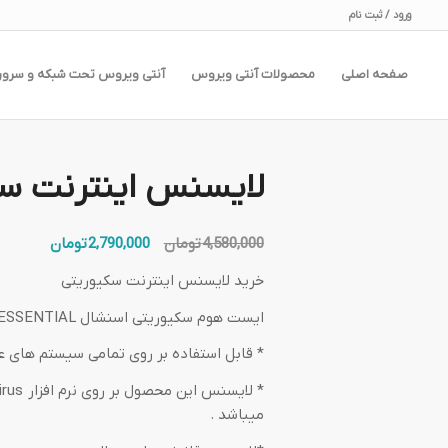
ورود / ثبت نام
صفحه اصلی
محصولات آنتی ویروس
آنتی ویروس تحت شبکه و سرور
لایسنس اینترنت سکیوریت
قیمت
قیمت
4,580,000
تومان
2,790,000
تومان
اصلی:
فعلی:
خرید لایسنس اینترنت سکیوریتی
4,580,000 تومان
2,790,000 توما
بود.
ایست هوم سکیوریتی اسنشال ESET HOME SECURITY ESSENTIAL
* قابل استفاده بر روی تمامی سیستم های عامل :  10 – 11
میباشد .