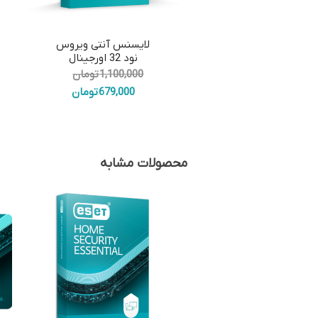
5.00
لایسنس آنتی ویروس
نود 32 اورجینال
قیمت
1,100,000
تومان
اصلی:
قیمت
679,000
تومان
1,100,000 تومان
فعلی:
بود.
679,000 تومان.
محصولات مشابه