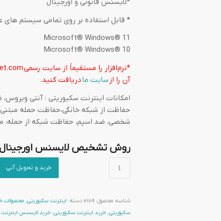
*لایسنس قانونی و اورجینال
* قابل استفاده بر روی تمامی سیستم های ع
Microsoft® Windows® 11
Microsoft® Windows® 10
*نرم‌افزار را مستقیماً از سایت رسمی
et.com
آن را از
سایت ما
دریافت کنید.
امکانات اینترنت سکیوریتی : آنتی ویروس، 
حفاظت از شبکه خانگی،حفاظت حمله مبتنی بر
شخصی، ضد اسپم، حفاظت شبکه از حمله، مح
روش تشخیص لایسنس اورجینال از
خرید و تحویل آنی
شناسه محصول:
eis4
دسته:
اینترنت سکیوریتی
,
محصولات خا
سکیوریتی
,
خرید اینترنت سکیوریتی
,
خرید لایسنس اینترنت 