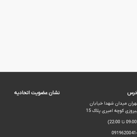
درس
نشان عضویت اتحادیه
هران میدان شهدا خیابان
یروزی کوچه امیری پلاک 15
2)
0919620041