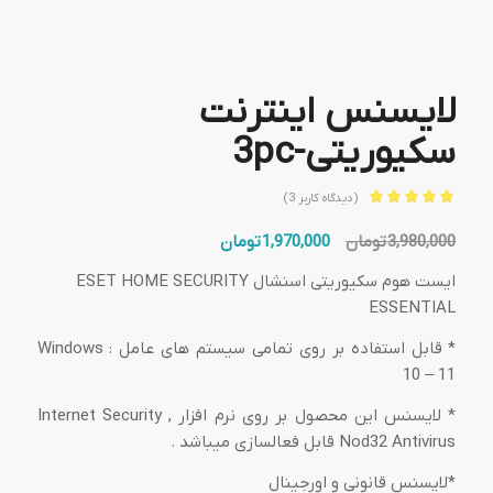
لایسنس اینترنت
سکیوریتی-3pc
(دیدگاه کاربر
3
)
امتیاز
5.00
قیمت
قیمت
3,980,000
تومان
1,970,000
تومان
از 5 امتیاز
3
اصلی:
فعلی:
مشتری
ایست هوم سکیوریتی اسنشال ESET HOME SECURITY
3,980,000 تومان
1,970,000 تومان.
ESSENTIAL
بود.
* قابل استفاده بر روی تمامی سیستم های عامل : Windows
10 – 11
* لایسنس این محصول بر روی نرم افزار Internet Security ,
Nod32 Antivirus قابل فعالسازی میباشد .
*لایسنس قانونی و اورجینال