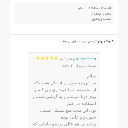
قابلیت استفاده
دارد
مجدد، پس از
نصب ویندوز
3 دیدگاه برای
لایسنس اینترنت سکیوریتی-3pc
9*****9125
(مالک تایید
نمره
5
از 5
شده)
خرداد 10, 1403
–
سلام
من این محصول رو 4 سال هست که
از مجموعه شما خریداری می کنم و
روی دوتا سیستم و یه گوشی نصب و
استفاده می کنم
توی این مدت هیچ مشکل امنیتی
نخوردم و عالی بوده
پشتیبانی هم عالی بوده و جاهایی که