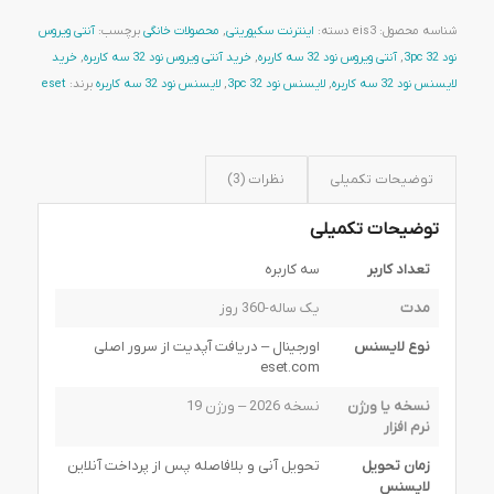
شناسه محصول:
eis3
دسته:
اینترنت سکیوریتی
,
محصولات خانگی
برچسب:
آنتی ویروس
نود 32 3pc
,
آنتی ویروس نود 32 سه کاربره
,
خرید آنتی ویروس نود 32 سه کاربره
,
خرید
لایسنس نود 32 سه کاربره
,
لایسنس نود 32 3pc
,
لایسنس نود 32 سه کاربره
برند:
eset
توضیحات تکمیلی
نظرات (3)
توضیحات تکمیلی
تعداد کاربر
سه کاربره
مدت
یک ساله-360 روز
نوع لایسنس
اورجینال – دریافت آپدیت از سرور اصلی
eset.com
نسخه یا ورژن
نسخه 2026 – ورژن 19
نرم افزار
زمان تحویل
تحویل آنی و بلافاصله پس از پرداخت آنلاین
لایسنس