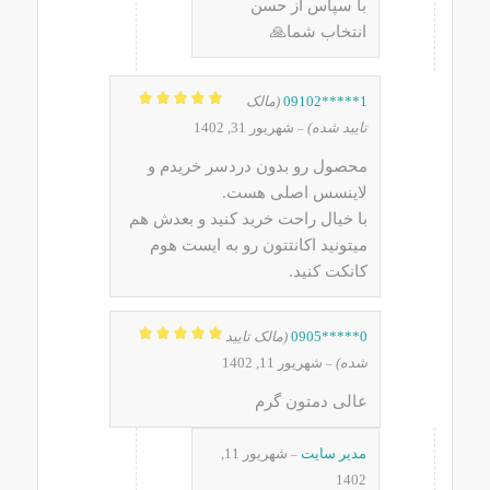
با سپاس از حسن
انتخاب شما🙏
1*****09102
(مالک
نمره
5
از 5
تایید شده)
شهریور 31, 1402
–
محصول رو بدون دردسر خریدم و
لاینسس اصلی هست.
با خیال راحت خرید کنید و بعدش هم
میتونید اکانتتون رو به ایست هوم
کانکت کنید.
0*****0905
(مالک تایید
نمره
5
از 5
شده)
شهریور 11, 1402
–
عالی دمتون گرم
مدیر سایت
شهریور 11,
–
1402