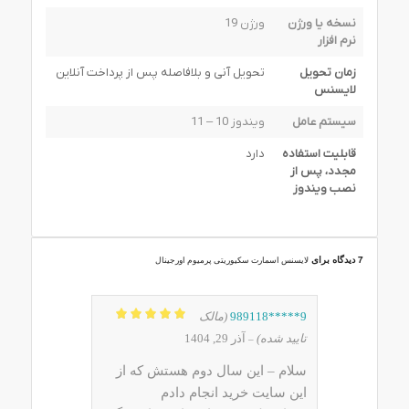
نسخه یا ورژن
ورژن 19
نرم افزار
زمان تحویل
تحویل آنی و بلافاصله پس از پرداخت آنلاین
لایسنس
سیستم عامل
ویندوز 10 – 11
قابلیت استفاده
دارد
مجدد، پس از
نصب ویندوز
7 دیدگاه برای
لایسنس اسمارت سکیوریتی پرمیوم اورجینال
9*****989118
(مالک
نمره
5
از 5
تایید شده)
آذر 29, 1404
–
سلام – این سال دوم هستش که از
این سایت خرید انجام دادم