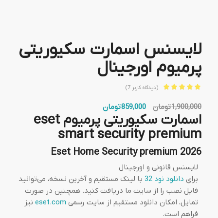
لایسنس اسمارت سکیوریتی
پرمیوم اورجینال
(دیدگاه کاربر
7
)
امتیاز
5.00
قیمت
قیمت
1,900,000
تومان
859,000
تومان
از 5 امتیاز
7
اسمارت سکیوریتی پرمیوم eset
اصلی:
فعلی:
مشتری
1,900,000 تومان
859,000 تومان.
smart security premium
بود.
Eset Home Security premium 2026
لایسنس قانونی و اورجینال
برای
دانلود نود 32
با لینک مستقیم و آخرین نسخه، می‌توانید
فایل نصب را از سایت ما دریافت کنید. همچنین در صورت
تمایل، امکان دانلود مستقیم از سایت رسمی
eset.com
نیز
فراهم است.