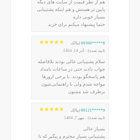
هم از نظر قیمت از سایت های دیگه
پایین تر هستش و هم اینکه پشتیبانی
بسیار خوبی داره
حتما پیشنهاد میکنم برای خرید
8*****09360
(مالک
نمره
5
از 5
تایید شده)
آذر 14, 1404
–
سلام پشتیبانی عالی بودند بلافاصله
جواب دادند حتی در ساعات بامداد
هم پاسخگو بودند. با برخی ارورها
مواجه شدم ولی با راهنمایی‌شون
برطرف شد ممنون
9*****09121
(مالک
نمره
5
از 5
تایید شده)
مهر 7, 1404
–
بسیار عالی
پشتیبانی بسیار محترم و پیگیر که نا