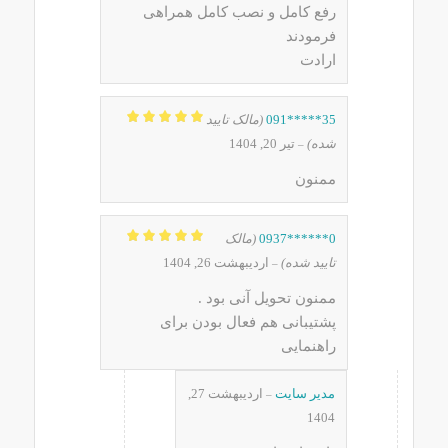
رفع کامل و نصب کامل همراهی
فرمودند
ارادت
35*****091
(مالک تایید
نمره
5
از 5
شده)
تیر 20, 1404
–
ممنون
0******0937
(مالک
نمره
5
از 5
تایید شده)
اردیبهشت 26, 1404
–
ممنون تحویل آنی بود .
پشتیبانی هم فعال بودن برای
راهنمایی
مدیر سایت
اردیبهشت 27,
–
1404