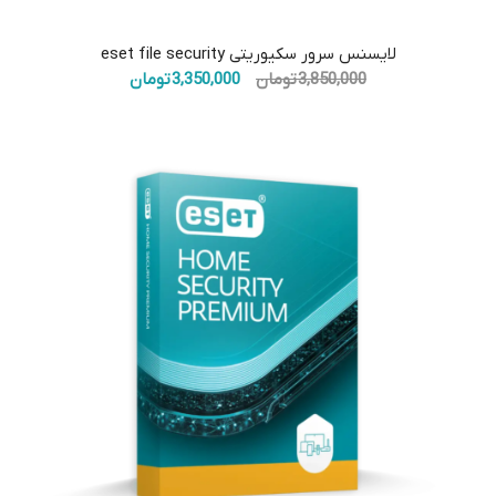
5.00
لایسنس سرور سکیوریتی eset file security
قیمت
قیمت
3,850,000
تومان
3,350,000
تومان
اصلی:
فعلی:
3,850,000 تومان
3,350,000 تومان.
بود.