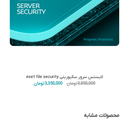
5.00
لایسنس سرور سکیوریتی eset file security
قیمت
قیمت
3,850,000
تومان
3,350,000
تومان
اصلی:
فعلی:
3,850,000 تومان
3,350,000 تومان.
بود.
محصولات مشابه