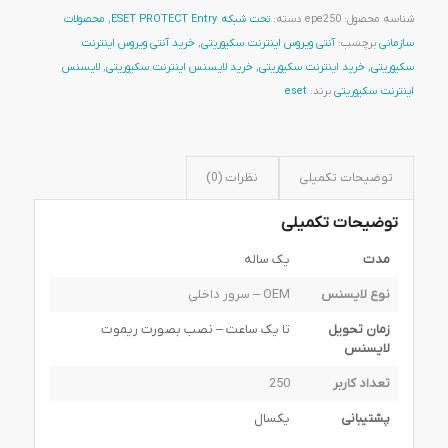
شناسه محصول:
epe250
دسته:
تحت شبکه ESET PROTECT Entry
,
محصولات
سازمانی
برچسب:
آنتی ویروس اینترنت سکیوریتی
,
خرید آنتی ویروس اینترنت
سکیوریتی
,
خرید اینترنت سکیوریتی
,
خرید لایسنس اینترنت سکیوریتی
,
لایسنس
اینترنت سکیوریتی
برند:
eset
توضیحات تکمیلی
نظرات (0)
توضیحات تکمیلی
مدت
یک ساله
نوع لایسنس
OEM – سرور داخلی
زمان تحویل
تا یک ساعت – نصب بصورت ریموت
لایسنس
تعداد کاربر
250
پشتیبانی
یکسال