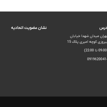
درس
نشان عضویت اتحادیه
هران میدان شهدا خیابان
یروزی کوچه امیری پلاک 15
2)
0919620041