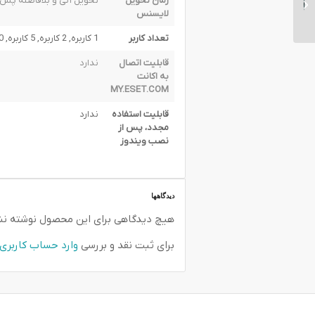
زمان تحویل
تحویل آنی و بلافاصله پس ا
سکیوریتی 5 کاربره
لایسنس
تعداد کاربر
1 کاربره, 2 کاربره, 5 کاربره, 10 کاربره, 20 کاربره
قابلیت اتصال
ندارد
به اکانت
MY.ESET.COM
قابلیت استفاده
ندارد
مجدد، پس از
نصب ویندوز
دیدگاهها
هیچ دیدگاهی برای این محصول نوشته ن
برای ثبت نقد و بررسی
وارد حساب کاربری