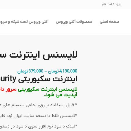
ورود / ثبت نام
صفحه اصلی
محصولات آنتی ویروس
آنتی ویروس تحت شبکه و سرور
لایسنس اینترنت سک
Price
4,190,000
تومان
–
379,000
تومان
اینترنت سکیوریتی internet security
range:
000
لایسنس اینترنت سکیوریتی
سرور دا
through
آپدیت می شود.
4,190,000 تومان
* قابل استفاده بر روی تمامی سیستم های عامل : 7 ,8 ,8.1 ,10 ,11
*لایسنس فقط با نسخه سایت ایران نود قاب
*لینک دانلود نرم افزار منوی دانلود در دست