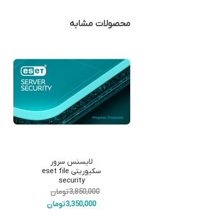
محصولات مشابه
5.00
لایسنس سرور
سکیوریتی eset file
security
قیمت
3,850,000
تومان
اصلی:
قیمت
3,350,000
تومان
3,850,000 تومان
فعلی: